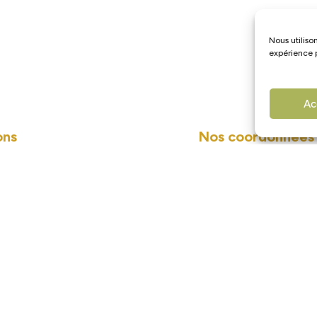
Nous utiliso
expérience p
Ac
ons
Nos coordonnées
paiement acceptés sur
06.50.15.39.85
contact@lessensdesbo
espèces uniquement.
Les Sens des Bois – 
e moyen de paiement,
France
 Carte Bancaire pour
Sur Google Maps ou W
e la caution du gîte.
Les Sens des Bois »
xtérieurs à la propriété
és d’un dispositif de