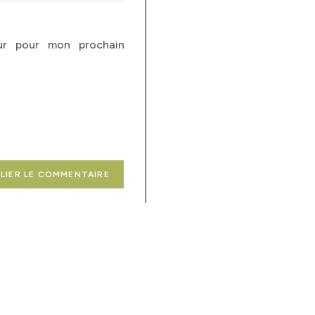
ur pour mon prochain
if)