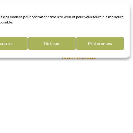
ns des cookies pour optimiser notre site web et pour vous fournir la meilleure
ossible.
cepter
Refuser
Préférences
Nos réseaux
sociaux
is.fr
62850 Licques –
aze : Suivre «