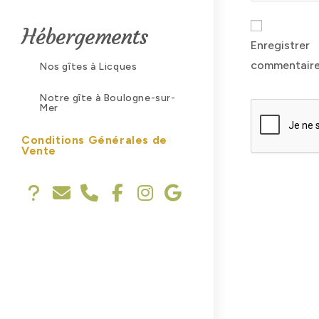
name
Hébergements
or
Enregistre
username
commentaire
Nos gîtes à Licques
to
comment
Notre gîte à Boulogne-sur-
Mer
Conditions Générales de
Vente