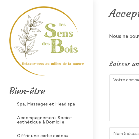
Skip
Accep
to
content
Nous ne pouv
Laisser u
Comment
Bien-être
Spa, Massages et Head spa
Accompagnement Socio-
esthètique à Domicile
Enter
Offrir une carte cadeau
your