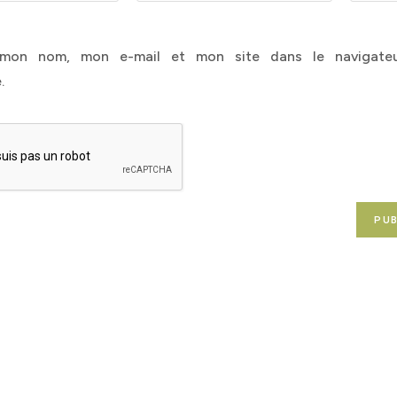
email
de
address
votre
r mon nom, mon e-mail et mon site dans le navigate
to
site
.
comment
(facultat